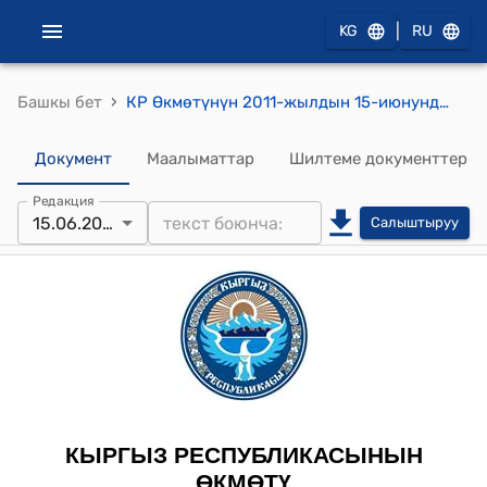
|
KG
RU
›
Башкы бет
КР Өкмөтүнүн 2011-жылдын 15-июнундагы № 232-б (Европа союзу - Кыргыз Республикасынын кызматташтыгы боюнча комитеттин онунчу жыйынынын жана Европа союзу - Кыргыз Республикасынын Соода жана инвестициялар боюнча чакан комитетинин он биринчи жыйынынын ишине катышуу үчүн Кыргыз Республикасынын Өкмөтүнүн төмөнкү курамдагы делегациясы бекитүү боюнча) буйругу
Документ
Маалыматтар
Шилтеме документтер
Редакция
15.06.2011
Салыштыруу