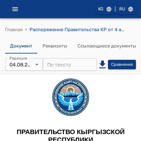
|
KG
RU
›
Главная
Распоряжение Правительства КР от 4 августа 2011 года № 332-р (О проектировании и строительстве снеголавинных станций в районе перевала Чапчыма (Рават) автодороги Ала-Бука - Каныш-Кия и перевала Долон автодороги Бишкек-Торугарт)
Документ
Реквизиты
Ссылающиеся документы
Редакция
04.08.2011
Сравнение