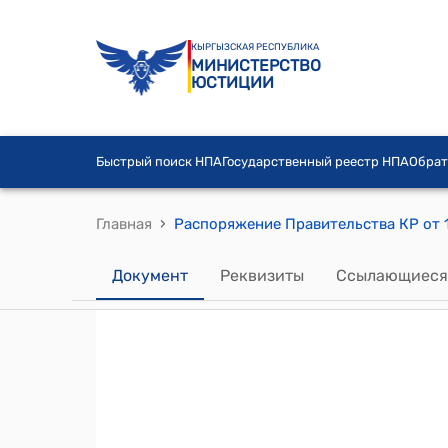
КЫРГЫЗСКАЯ РЕСПУБЛИКА
МИНИСТЕРСТВО
ЮСТИЦИИ
Быстрый поиск НПА
Государственный реестр НПА
Обрат
›
Главная
Документ
Реквизиты
Ссылающиеся