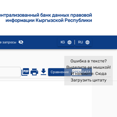
ентрализованный банк данных правовой
информации Кыргызской Республики
|
KG
RU
е запросы
Ошибка в тексте?
Выделите ее мышкой!
Сравнение
OPEN
DATA
И нажмите:
Сюда
Загрузить цитату