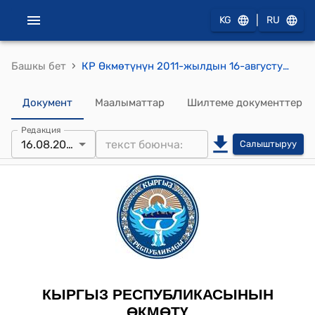
|
KG
RU
›
Башкы бет
КР Өкмөтүнүн 2011-жылдын 16-августундагы № 343-б (Алдашев Н.Б. жана Стефан Мария Феликс Вагнере боюнча) буйругу
Документ
Маалыматтар
Шилтеме документтер
Редакция
16.08.2011
Салыштыруу