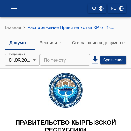
|
KG
RU
›
Главная
Распоряжение Правительства КР от 1 сентября 2011 года № 381-р (Об одобрении проекта Соглашения между Правительством Российской Федерации и Содружеством Независимых Государств об условиях пребывания Координационной службы Совета командующих Пограничными войсками на территории Российской Федерации)
Документ
Реквизиты
Ссылающиеся документы
Редакция
01.09.2011
Сравнение