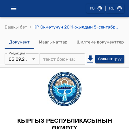
|
KG
RU
›
Башкы бет
КР Өкмөтүнүн 2011-жылдын 5-сентябрындагы № 390-б (Кыргыз Республикасынын Өкмөтүнүн 2011-жылдын 14-июлундагы № 279-б буйругуна төмөнкүдөй өзгөртүү жана толуктоо киргизүү боюнча) буйругу
Документ
Маалыматтар
Шилтеме документтер
Редакция
05.09.2011
Салыштыруу