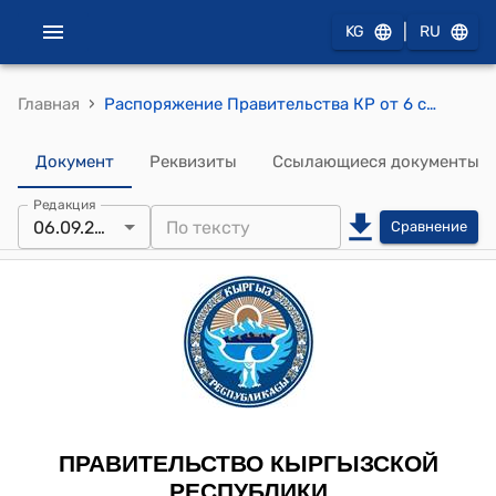
|
KG
RU
›
Главная
Распоряжение Правительства КР от 6 сентября 2011 года № 393-р (Об одобрении проекта Протокола между Правительством Кыргызской Республики и открытым акционерным обществом "Газпром" (Российская Федерация) по вопросам дальнейшего развития сотрудничества)
Документ
Реквизиты
Ссылающиеся документы
Редакция
06.09.2011
Сравнение