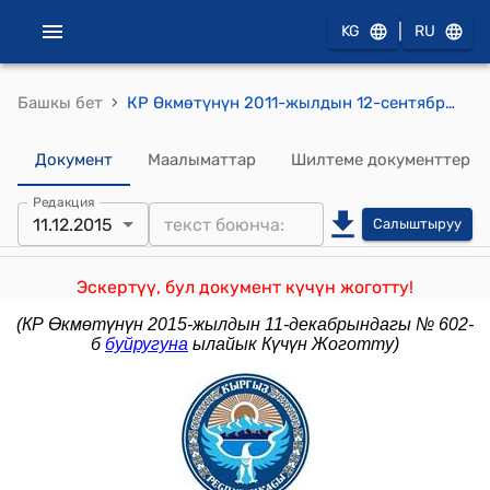
|
KG
RU
›
Башкы бет
КР Өкмөтүнүн 2011-жылдын 12-сентябрындагы № 408-б (Кыргыз Республикасынын Билим берүү жана илим министрлиги менен Кытай Эл Республикасынын Билим берүү министрлигинин ортосундагы билим берүү жаатында кызматташтык жөнүндө макулдашуунун долбооруна макулдук берүү боюнча) буйругу
Документ
Маалыматтар
Шилтеме документтер
Редакция
11.12.2015
Салыштыруу
Эскертүү, бул документ күчүн жоготту!