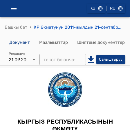
|
KG
RU
›
Башкы бет
КР Өкмөтүнүн 2011-жылдын 21-сентябрындагы № 432-б (Кыргыз Республикасы менен Эл Аралык Өнүктүрүү Ассоциациясынын ортосундагы "Экономиканы калыбына келтирүү" долбоору боюнча каржылоо жөнүндө макулдашуунун долбоору жактыруу боюнча) буйругу
Документ
Маалыматтар
Шилтеме документтер
Редакция
21.09.2011
Салыштыруу