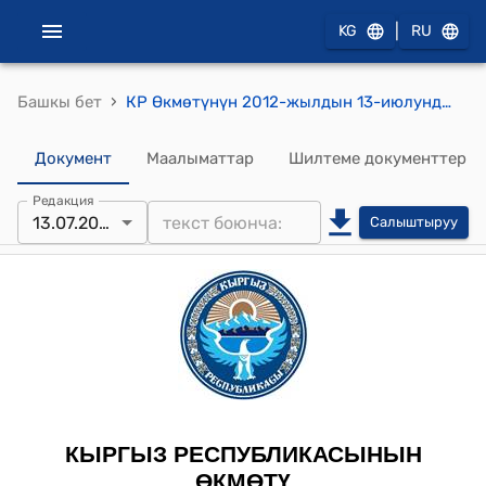
|
KG
RU
›
Башкы бет
КР Өкмөтүнүн 2012-жылдын 13-июлундагы № 345-б (Ведомстволор аралык жумушчу топ түзүү тууралуу) буйругу
Документ
Маалыматтар
Шилтеме документтер
Редакция
13.07.2012
Салыштыруу