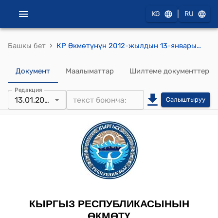
|
KG
RU
›
Башкы бет
КР Өкмөтүнүн 2012-жылдын 13-январындагы № 9-б (Кыргыз Республикасынын Өкмөту менен Эл аралык Кызыл крест комитетинин (ЭККК) ортосундагы ЭКККнын Кыргыз Республикасындагы статусу, артыкчылыктары жана иммунитеттери жөнүндө 2004-жылдын 7-октябрындагы Макулдашууга езгөртүүлөрдү киргизүү тууралуу протоколдун долбоору жактыруу боюнча) буйругу
Документ
Маалыматтар
Шилтеме документтер
Редакция
13.01.2012
Салыштыруу