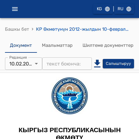
|
KG
RU
›
Башкы бет
КР Өкмөтүнүн 2012-жылдын 10-февралындагы № 37-б ("Экономиканы туруктуу өнүктүрүү: "Кесиптик билим берүү жана ишке орношууга көмөктөшүү" компоненти" программасы жөнүндө Кыргыз Республикасынын Өкмөтү менен Германиянын Федеративдүү Республикасынын Өкмөтүнүн ортосундагы чогуу алганда Макулдашууну түзүүчү Германиянын Федеративдүү Республикасынын Кыргыз Республикасындагы Элчилигинин 2011-жылдын 27-сентябрындагы № 445.85/3 вербалдык нотасына Кыргыз Республикасынын Тышкы иштер министрлигинин жооп нотасынын долбоору жактыруу боюнча) буйругу
Документ
Маалыматтар
Шилтеме документтер
Редакция
10.02.2012
Салыштыруу