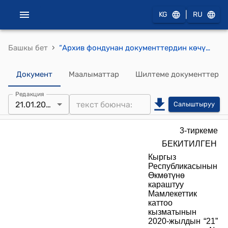
|
KG
RU
›
Башкы бет
“Архив фондунан документтердин көчүрмөлөрүн берүү” МАМЛЕКЕТТИК КЫЗМАТ КӨРСӨТҮҮЛӨРДҮН АДМИНИСТРАТИВДИК РЕГЛАМЕНТИ (Кыргыз Республикасынын Өкмөтүнө караштуу Мамлекеттик каттоо кызматынын 2020-жылдын “21” январындагы № 1-д буйругу менен бекитилген)
Документ
Маалыматтар
Шилтеме документтер
Редакция
21.01.2020
Салыштыруу