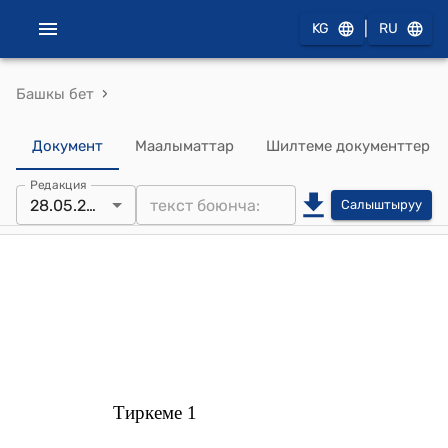
|
KG
RU
›
Башкы бет
Документ
Маалыматтар
Шилтеме документтер
Редакция
28.05.2021
Салыштыруу