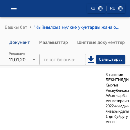
|
KG
RU
›
Башкы бет
“Кыймылсыз мүлккө укуктарды жана оорлотууларды (чектөөлөрдү) мамлекеттик каттоо” жөнүндө мамлекеттик кызмат көрсөтүүнүн административдик регламенти ( Кыргыз Республикасынын Айыл чарба министрлигинин 2022-жылдын 11-январындагы № 1-дп "Мамлекеттик кызмат көрсөтүүлөрдүн административдик регламенттерин бекитүү жөнүндө" буйругуна)
Документ
Маалыматтар
Шилтеме документтер
Редакция
11,01,2022
Салыштыруу