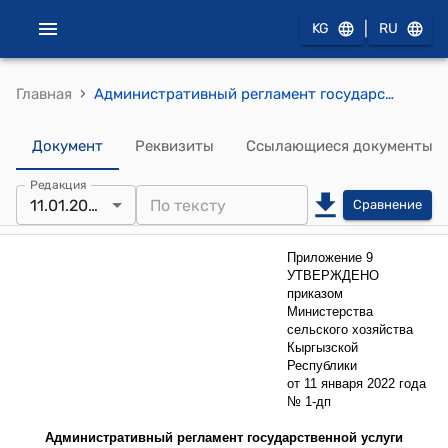
|
KG
RU
›
Главная
Административный регламент государственной услуги об «Обследовании сельскохозяйственных угодий, насаждений, предприятий и прилегающих территорий, деятельность которых связана с продукцией растительного происхождения, на выявление карантинных объектов, с отбором образцов и проведением лабораторных экспертиз по заявлению физических и юридических лиц (энтомологическая экспертиза, гербологическая экспертиза, фитопатологическая экспертиза)» ( к приказу Министерства сельского хозяйства Кыргызской Республики от 11 января 2022 года № 1 дп "Об утверждении административных регламентов государственных услуг")
Документ
Реквизиты
Ссылающиеся документы
Редакция
11.01.2022
Сравнение