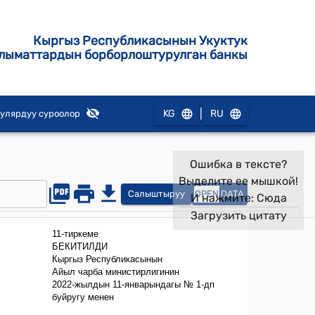
Кыргыз Республикасынын Укуктук
лыматтардын борборлоштурулган банкы
|
KG
RU
улярдуу суроолор
Ошибка в тексте?
Выделите ее мышкой!
Салыштыруу
OPEN
DATA
И нажмите:
Сюда
Загрузить цитату