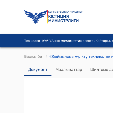
КЫРГЫЗ РЕСПУБЛИКАСЫНЫН
ЮСТИЦИЯ
МИНИСТРЛИГИ
Тез издөө ЧУА
ЧУАнын мамлекеттик реестри
Кайтарым
›
Башкы бет
Документ
Маалыматтар
Шилтеме д