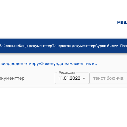
маа
 байланыш
Жаңы документтер
Тандалган документтер
Сурап билүү
Поп
«Кыймылсыз мүлктү техникалык изилдѳѳдѳн ѳткѳрүү» жөнүндө мамлекеттик кызмат көрсөтүүнүн административдик регламенти (Кыргыз Республикасынын Айыл чарба министрлигинин 2022-жылдын 11-январындагы № 1-дп "Мамлекеттик кызмат көрсөтүүлөрдүн административдик регламенттерин бекитүү жөнүндө" буйругуна)
Редакция
окументтер
11.01.2022