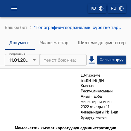
|
KG
RU
›
Башкы бет
“Топография-геодезиялык, сүрөткө тартуу жана картографиялык иштер боюнча материалдарды берүү” жөнүндө Мамлекеттик кызмат көрсөтүүнүн административдик регламенти (Кыргыз Республикасынын Айыл чарба министрлигинин 2022-жылдын 11-январындагы № 1-дп "Мамлекеттик кызмат көрсөтүүлөрдүн административдик регламенттерин бекитүү жөнүндө" буйругуна)
Документ
Маалыматтар
Шилтеме документтер
Редакция
11.01.2022
Салыштыруу