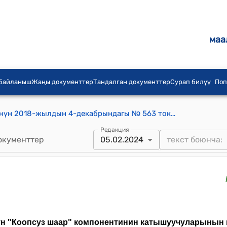
маа
 байланыш
Жаңы документтер
Тандалган документтер
Сурап билүү
Поп
Кыргыз Республикасынын Өкмөтүнүн 2018-жылдын 4-декабрындагы № 563 токтомуна "Акылдуу шаар" долбоорунун "Коопсуз шаар" компонентинин катышуучуларынын ведомстволор аралык өз ара байланышта иштешүүсүнүн РЕГЛАМЕНТИ"
Редакция
окументтер
05.02.2024