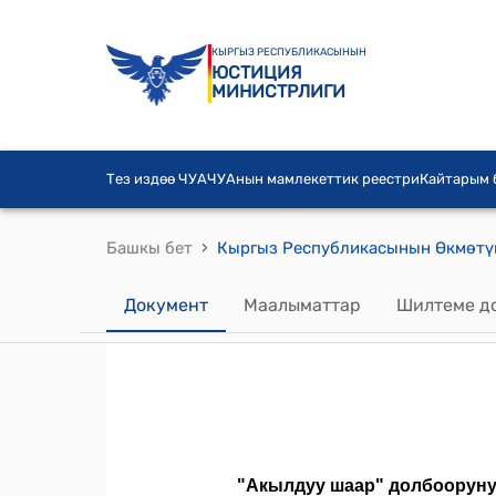
КЫРГЫЗ РЕСПУБЛИКАСЫНЫН
ЮСТИЦИЯ
МИНИСТРЛИГИ
Тез издөө ЧУА
ЧУАнын мамлекеттик реестри
Кайтарым
›
Башкы бет
Документ
Маалыматтар
Шилтеме д