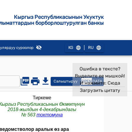
Кыргыз Республикасынын Укуктук
лыматтардын борборлоштурулган банкы
|
KG
RU
улярдуу суроолор
Ошибка в тексте?
Выделите ее мышкой!
Салыштыруу
OPEN
DATA
И нажмите:
Сюда
Загрузить цитату