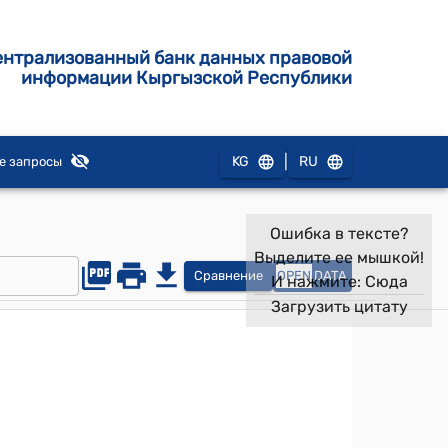
ентрализованный банк данных правовой
информации Кыргызской Республики
|
KG
RU
е запросы
Ошибка в тексте?
Выделите ее мышкой!
Сравнение
OPEN
DATA
И нажмите:
Сюда
Загрузить цитату