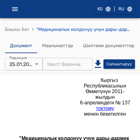
|
KG
RU
›
Башкы бет
"Медициналык колдонуу үчүн дары-дармек каражаттарынын коопсуздугу жөнүндө" РЕГЛАМЕНТ (Кыргыз Республикасынын Өкмөтүнүн 2011-жылдын 6-апрелиндеги № 137 токтому менен бекитилген)
Документ
Маалыматтар
Шилтеме документтер
Редакция
25.01.2025
Салыштыруу