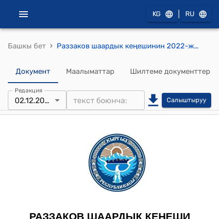
|
KG
RU
›
Башкы бет
Раззаков шаардык кеңешинин 2022-жылдын 2-декабрындагы № 5 "Раззаков шаарынын мэриясынын кош каржылоонун негизинде ишке ашырылуучу артыкчылыктуу долбоорлордун тизмегин бекитип берүү жөнүндө" токтому
Документ
Маалыматтар
Шилтеме документтер
Редакция
02.12.2022
Салыштыруу