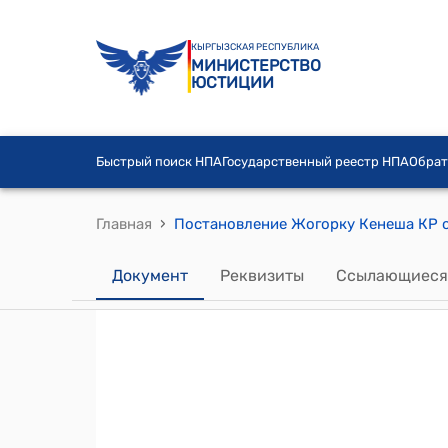
КЫРГЫЗСКАЯ РЕСПУБЛИКА
МИНИСТЕРСТВО
ЮСТИЦИИ
Быстрый поиск НПА
Государственный реестр НПА
Обрат
›
Главная
Документ
Реквизиты
Ссылающиеся