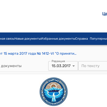
Ц
ная связь
Новые документы
Избранные документы
Справка
Популярны
Постановление Жогорку Кенеша КР от 15 марта 2017 года № 1412-VI "О принятии во втором чтении проекта Закона Кыргызской Республики "О внесении изменений в Закон Кыргызской Республики "О пожарной безопасности"
Редакция
 документы
15.03.2017