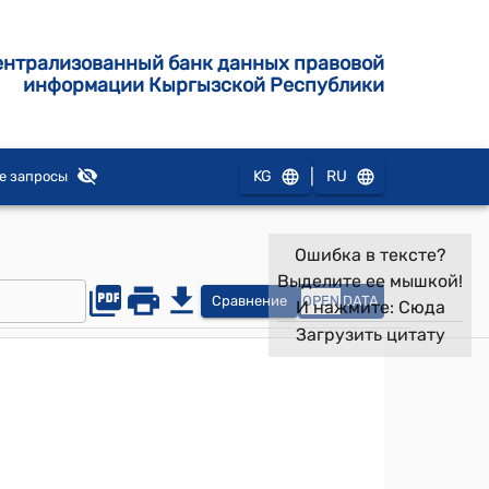
ентрализованный банк данных правовой
информации Кыргызской Республики
|
KG
RU
е запросы
Ошибка в тексте?
Выделите ее мышкой!
Сравнение
OPEN
DATA
И нажмите:
Сюда
Загрузить цитату