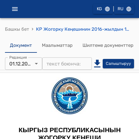
|
KG
RU
›
Башкы бет
КР Жогорку Кеңешинин 2016-жылдын 1-декабрындагы № 1150-VI "Кыргыз Республикасынын Салык кодексине өзгөртүүлөрдү киргизүү жөнүндө" Кыргыз Республикасынын Мыйзамынын долбоорун биринчи окууда кабыл алуу тууралуу" токтому
Документ
Маалыматтар
Шилтеме документтер
Редакция
01.12.2016
Салыштыруу