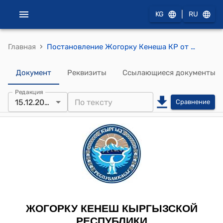
|
KG
RU
›
Главная
Постановление Жогорку Кенеша КР от 15 декабря 2016 года № 1187-VI "О принятии во втором чтении проекта Закона Кыргызской Республики "О ратификации поправки к статьям Соглашения Международного валютного фонда о четырнадцатом общем пересмотре квот и реформе Исполнительного совета, принятой резолюцией Совета управляющих Международного валютного фонда от 15 декабря 2010 года № 66-2"
Документ
Реквизиты
Ссылающиеся документы
Редакция
15.12.2016
Сравнение