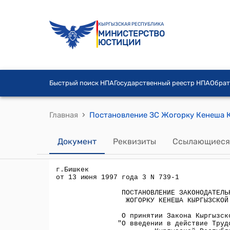
КЫРГЫЗСКАЯ РЕСПУБЛИКА
МИНИСТЕРСТВО
ЮСТИЦИИ
Быстрый поиск НПА
Государственный реестр НПА
Обрат
›
Главная
Документ
Реквизиты
Ссылающиеся