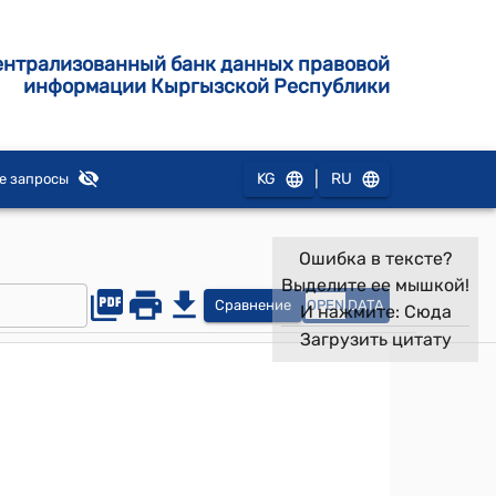
ентрализованный банк данных правовой
информации Кыргызской Республики
|
KG
RU
е запросы
Ошибка в тексте?
Выделите ее мышкой!
Сравнение
OPEN
DATA
И нажмите:
Сюда
Загрузить цитату