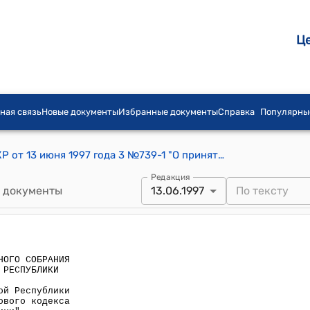
Ц
ная связь
Новые документы
Избранные документы
Справка
Популярны
Постановление ЗС Жогорку Кенеша КР от 13 июня 1997 года 3 №739-1 "О принятии Закона Кыргызской Республики "O введении в действие Трудового кодекса Кыргызской Республики"
Редакция
 документы
13.06.1997