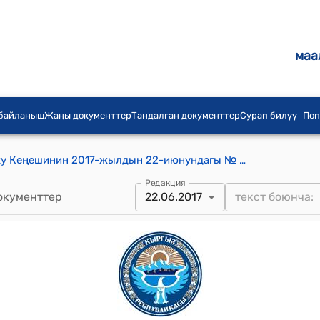
маа
 байланыш
Жаңы документтер
Тандалган документтер
Сурап билүү
Поп
Кыргыз Республикасынын Жогорку Кеңешинин 2017-жылдын 22-июнундагы № 1738-VI "Кыргыз Республикасынын Жогорку сотунун Конституциялык палатасы жөнүндө" Кыргыз Республикасынын конституциялык Мыйзамына өзгөртүүлөрдү киргизүү тууралуу" Кыргыз Республикасынын конституциялык Мыйзамын кабыл алуу жөнүндө" токтому
Редакция
окументтер
22.06.2017