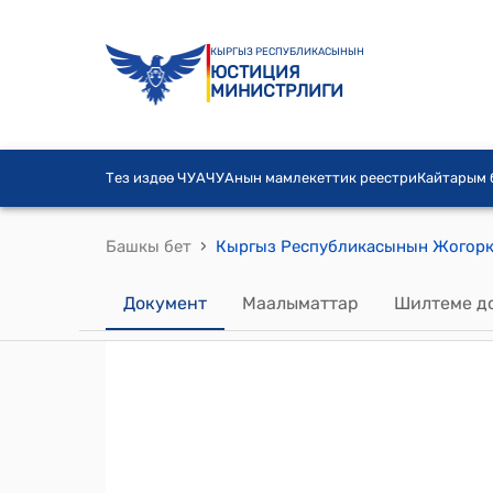
КЫРГЫЗ РЕСПУБЛИКАСЫНЫН
ЮСТИЦИЯ
МИНИСТРЛИГИ
Тез издөө ЧУА
ЧУАнын мамлекеттик реестри
Кайтарым
›
Башкы бет
Документ
Маалыматтар
Шилтеме д