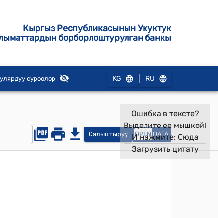
Кыргыз Республикасынын Укуктук
лыматтардын борборлоштурулган банкы
|
KG
RU
улярдуу суроолор
Ошибка в тексте?
Выделите ее мышкой!
Салыштыруу
OPEN
DATA
И нажмите:
Сюда
Загрузить цитату