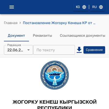
|
KG
RU
›
Главная
Постановление Жогорку Кенеша КР от 22 июня 2017 года № 1743-VI "О принятии Закона Кыргызской Республики "О внесении изменений в Закон Кыргызской Республики "О запрещении рубки, транспортировки, приобретения и сбыта, заготовки и использования, экспорта особо ценных (ореховых и арчовых) древесных пород в Кыргызской Республике"
Документ
Реквизиты
Ссылающиеся документы
Редакция
22.06.2017
Сравнение