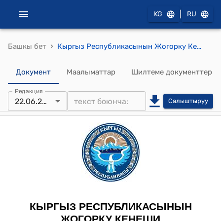
|
KG
RU
›
Башкы бет
Кыргыз Республикасынын Жогорку Кеңешинин 2017-жылдын 22-июнундагы № 1745-VI "Кыргыз Республикасынын Граждандык кодексине өзгөртүүлөрдү киргизүү жөнүндө" Кыргыз Республикасынын Мыйзамынын долбоорун экинчи окууда кабыл алуу тууралуу" токтому
Документ
Маалыматтар
Шилтеме документтер
Редакция
22.06.2017
Салыштыруу