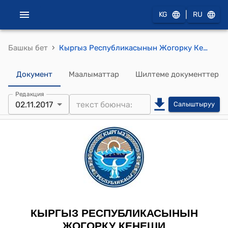
|
KG
RU
›
Башкы бет
Кыргыз Республикасынын Жогорку Кеңешинин 2017-жылдын 2-ноябрындагы № 1973-VI "2017-жылдын 13-июлунда Бишкек шаарында кол коюлган Кыргыз Республикасы менен Эл аралык өнүктүрүү ассоциациясынын ортосундагы Борбор Азиядагы жол катнаштарын жакшыртуунун сунушталган Үчүнчү фазасын (CARs-3) (TF0A4647) даярдоо үчүн Европа жана Борбор Азия региондорунда потенциалды өнүктүрүү боюнча Трасттык фонддун грантын берүү жөнүндө макулдашуу-катты ратификациялоо жөнүндө" Кыргыз Республикасынын Мыйзамынын долбоорун биринчи окууда кабыл алуу тууралуу" токтому
Документ
Маалыматтар
Шилтеме документтер
Редакция
02.11.2017
Салыштыруу