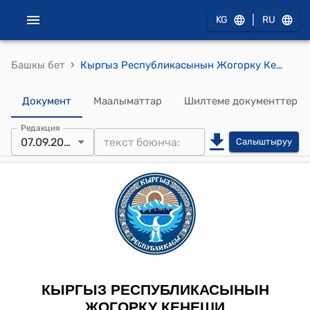
|
KG
RU
›
Башкы бет
Кыргыз Республикасынын Жогорку Кеңешинин 2017-жылдын 7-сентябрындагы № 1850-VI "2015-жылдын 27-октябрында Москва шаарында кол коюлган Кыргыз Республикасынын Өкмөтү менен Беларусь Республикасынын Өкмөтүнүн ортосундагы Жашыруун маалыматты өз ара коргоо жөнүндө макулдашууну ратификациялоо тууралуу" Кыргыз Республикасынын Мыйзамынын долбоорун биринчи окууда кабыл алуу жөнүндө" токтому
Документ
Маалыматтар
Шилтеме документтер
Редакция
07.09.2017
Салыштыруу