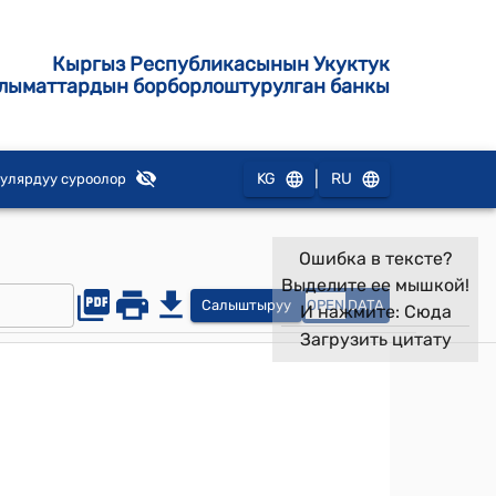
Кыргыз Республикасынын Укуктук
лыматтардын борборлоштурулган банкы
|
KG
RU
улярдуу суроолор
Ошибка в тексте?
Выделите ее мышкой!
Салыштыруу
OPEN
DATA
И нажмите:
Сюда
Загрузить цитату