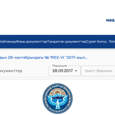
маа
 байланыш
Жаңы документтер
Тандалган документтер
Сурап билүү
Поп
КР Жогорку Кеңешинин 2017-жылдын 28-сентябрындагы № 1902-VI "2017-жылдын 11-майында Никосия шаарында кол коюлган Кыргыз Республикасы менен Европа реконструкциялоо жана өнүктүрүү банкынын ортосундагы "Токтогул шаарындагы суу менен камсыз кылуу системасын реабилитациялоо" долбоору боюнча Кредиттик макулдашууну жана 2017-жылдын 11-майында Никосия шаарында кол коюлган Кыргыз Республикасы менен Европа реконструкциялоо жана өнүктүрүү банкынын ортосундагы "Токтогул шаарындагы суу менен камсыз кылуу системасын реабилитациялоо" долбоору боюнча Европа бирлигинен берилүүчү инвестициялык грантка карата Гранттык макулдашууну ратификациялоо жөнүндө" Кыргыз Республикасынын Мыйзамын кабыл алуу тууралуу" токтому
Редакция
окументтер
28.09.2017