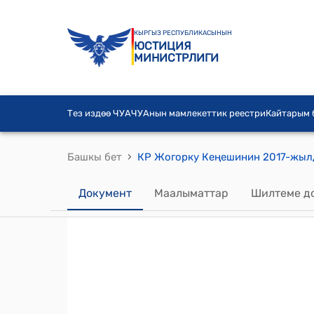
КЫРГЫЗ РЕСПУБЛИКАСЫНЫН
ЮСТИЦИЯ
МИНИСТРЛИГИ
Тез издөө ЧУА
ЧУАнын мамлекеттик реестри
Кайтарым
›
Башкы бет
Документ
Маалыматтар
Шилтеме д