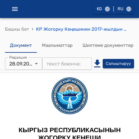
|
KG
RU
›
Башкы бет
КР Жогорку Кеңешинин 2017-жылдын 28-сентябрындагы № 1903-VI "2017-жылдын 11-майында Никосия шаарында кол коюлган Кыргыз Республикасы менен Европа реконструкциялоо жана өнүктүрүү банкынын ортосундагы "Майлуу-Суу шаарындагы суу менен камсыз кылуу жана канализация системасын реабилитациялоо" долбоору боюнча Кредиттик макулдашууну жана 2017-жылдын 11-майында Никосия шаарында кол коюлган Кыргыз Республикасы менен Европа реконструкциялоо жана өнүктүрүү банкынын ортосундагы "Майлуу-Суу шаарындагы суу менен камсыз кылуу жана канализация системасын реабилитациялоо" долбоору боюнча Европа бирлигинен берилүүчү инвестициялык грантка карата Гранттык макулдашууну ратификациялоо жөнүндө" Кыргыз Республикасынын Мыйзамын кабыл алуу тууралуу" токтому
Документ
Маалыматтар
Шилтеме документтер
Редакция
28.09.2017
Салыштыруу