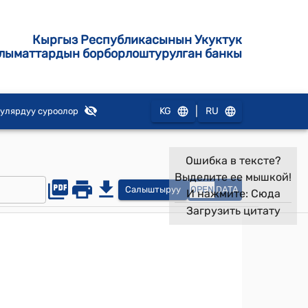
Кыргыз Республикасынын Укуктук
лыматтардын борборлоштурулган банкы
|
KG
RU
улярдуу суроолор
Ошибка в тексте?
Выделите ее мышкой!
Салыштыруу
OPEN
DATA
И нажмите:
Сюда
Загрузить цитату