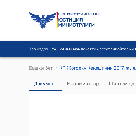
КЫРГЫЗ РЕСПУБЛИКАСЫНЫН
ЮСТИЦИЯ
МИНИСТРЛИГИ
Тез издөө ЧУА
ЧУАнын мамлекеттик реестри
Кайтарым
›
Башкы бет
Документ
Маалыматтар
Шилтеме д