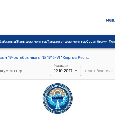
маа
 байланыш
Жаңы документтер
Тандалган документтер
Сурап билүү
Поп
КР Жогорку Кеңешинин 2017-жылдын 19-октябрындагы № 1915-VI "Кыргыз Республикасынын мамлекеттик сырларын коргоо жөнүндө" Кыргыз Республикасынын Мыйзамынын долбоорун экинчи окууда кабыл алуу тууралуу" токтому
Редакция
окументтер
19.10.2017