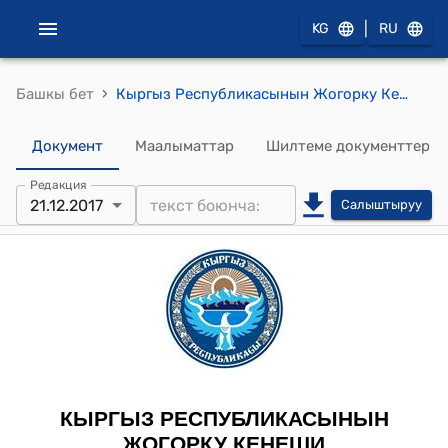
|
KG
RU
›
Башкы бет
Кыргыз Республикасынын Жогорку Кеңешинин 2017-жылдын 21-декабрындагы № 2103-VI "Кыргыз Республикасынын айрым мыйзам актыларына ("Тышкы эмгек миграциясы жөнүндө", "Кыргыз Республикасындагы лицензиялык-уруксат берүү системасы жөнүндө", "Мамлекеттик алым жөнүндө" Кыргыз Республикасынын мыйзамдарына) өзгөртүүлөрдү киргизүү тууралуу" Кыргыз Республикасынын Мыйзамынын долбоорун экинчи окууда кабыл алуу жөнүндө" токтому
Документ
Маалыматтар
Шилтеме документтер
Редакция
21.12.2017
Салыштыруу