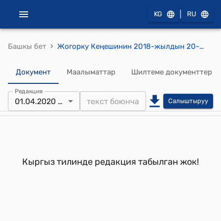
|
KG
RU
›
Башкы бет
Жогорку Кеңешинин 2018-жылдын 20-апрелиндеги № 2379-VI "Кыргыз Республикасынын Өкмөтүнүн курамы жөнүндө" токтому
Документ
Маалыматтар
Шилтеме документтер
Редакция
01.04.2020 № 3664-VI
Салыштыруу
Кыргыз тилинде редакция табылган жок!