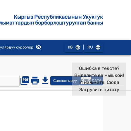
Кыргыз Республикасынын Укуктук
лыматтардын борборлоштурулган банкы
|
KG
RU
улярдуу суроолор
Ошибка в тексте?
Выделите ее мышкой!
Салыштыруу
OPEN
DATA
И нажмите:
Сюда
Загрузить цитату