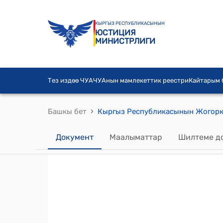
КЫРГЫЗ РЕСПУБЛИКАСЫНЫН
ЮСТИЦИЯ
МИНИСТРЛИГИ
Тез издөө ЧУА
ЧУАнын мамлекеттик реестри
Кайтарым
›
Башкы бет
Документ
Маалыматтар
Шилтеме д