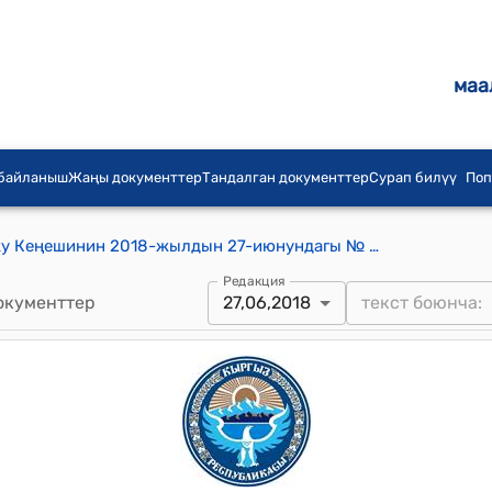
маа
 байланыш
Жаңы документтер
Тандалган документтер
Сурап билүү
Поп
Кыргыз Республикасынын Жогорку Кеңешинин 2018-жылдын 27-июнундагы № 2520-VI "Экономикалык кылмыштарга каршы күрөшүү чөйрөсүндөгү ыйгарым укуктуу орган жөнүндө" Кыргыз Республикасынын Мыйзамын кабыл алуу тууралуу" токтому
Редакция
окументтер
27,06,2018