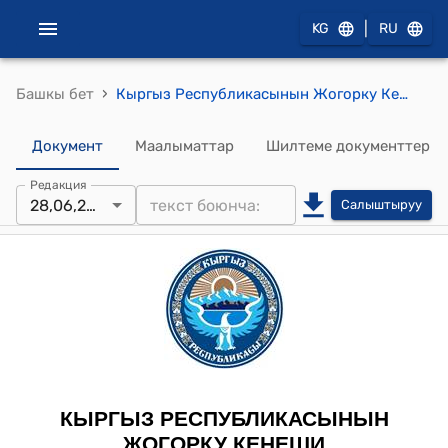
|
KG
RU
›
Башкы бет
Кыргыз Республикасынын Жогорку Кеңешинин 2018-жылдын 28-июнундагы № 2558-VI "Кыргыз Республикасынын Салык кодексине өзгөртүүлөрдү киргизүү жөнүндө" Кыргыз Республикасынын Мыйзамынын долбоорун экинчи окууда кабыл алуу тууралуу" токтому
Документ
Маалыматтар
Шилтеме документтер
Редакция
28,06,2018
Салыштыруу