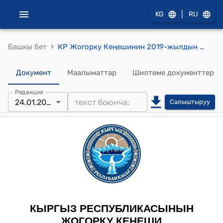
|
KG
RU
›
Башкы бет
КР Жогорку Кеңешинин 2019-жылдын 24-январындагы № 2859-VI "Аудитордук иш жөнүндө" Кыргыз Республикасынын Мыйзамына өзгөртүүлөрдү киргизүү тууралуу" Кыргыз Республикасынын Мыйзамынын долбоорун экинчи окууда кабыл алуу жөнүндө" токтому
Документ
Маалыматтар
Шилтеме документтер
Редакция
24.01.2019
Салыштыруу