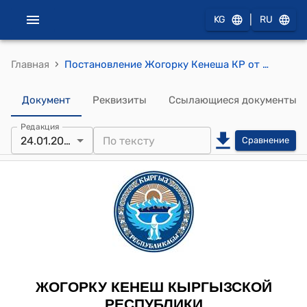
|
KG
RU
›
Главная
Постановление Жогорку Кенеша КР от 24 января 2019 года № 2859-VI "О принятии во втором чтении проекта Закона Кыргызской Республики "О внесении изменений в Закон Кыргызской Республики "Об аудиторской деятельности"
Документ
Реквизиты
Ссылающиеся документы
Редакция
24.01.2019
Сравнение