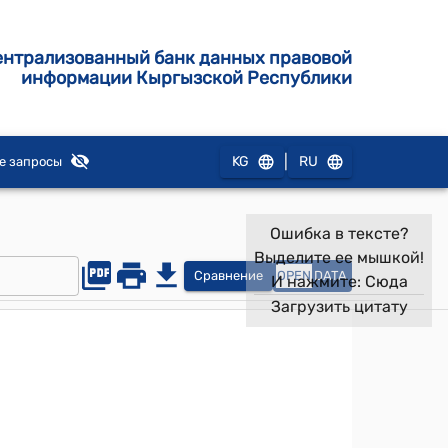
ентрализованный банк данных правовой
информации Кыргызской Республики
|
KG
RU
е запросы
Ошибка в тексте?
Выделите ее мышкой!
Сравнение
OPEN
DATA
И нажмите:
Сюда
Загрузить цитату