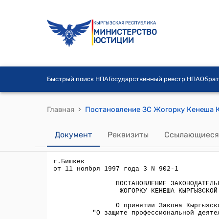
КЫРГЫЗСКАЯ РЕСПУБЛИКА
МИНИСТЕРСТВО
ЮСТИЦИИ
Быстрый поиск НПА
Государственный реестр НПА
Обрат
›
Главная
Документ
Реквизиты
Ссылающиеся