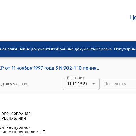
Ц
ная связь
Новые документы
Избранные документы
Справка
Популярны
Постановление ЗС Жогорку Кенеша КР от 11 ноября 1997 года 3 N 902-1 "О принятии Закона Кыргызской Республики "О защите профессиональной деятельности журналиста"
Редакция
 документы
11.11.1997