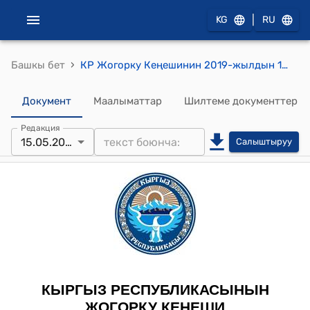
|
KG
RU
›
Башкы бет
КР Жогорку Кеңешинин 2019-жылдын 15-майындагы № 3044-VI "Кыргыз Республикасынын Жогору Кеңешинин 2019-жылдын 15-майындагы жыйналышынын күн тартибин бекитүү жөнүндө" токтому
Документ
Маалыматтар
Шилтеме документтер
Редакция
15.05.2019
Салыштыруу