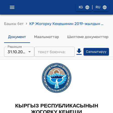
|
KG
RU
›
Башкы бет
КР Жогорку Кеңешинин 2019-жылдын 31-октябрындагы № 3331-VI "2019-жылдын 3-июлунда Бишкек шаарында кол коюлган Кыргыз Республикасы менен Эл аралык өнүктүрүү ассоциациясынын ортосундагы "Борбордук Азиядагы региондук жол катнаштарын жакшыртуу боюнча программанын үчүнчү фазасы (БА РЖКЖП-3)" долбоору боюнча Каржылоо жөнүндө макулдашууну ратификациялоо тууралуу" Кыргыз Республикасынын Мыйзамын кабыл алуу жөнүндө" токтому
Документ
Маалыматтар
Шилтеме документтер
Редакция
31.10.2019
Салыштыруу