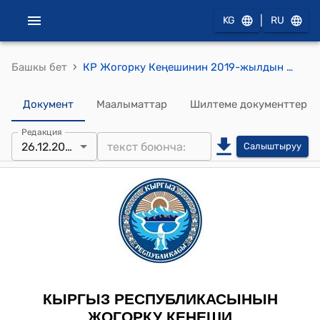
|
KG
RU
›
Башкы бет
КР Жогорку Кеңешинин 2019-жылдын 26-декабрындагы № 3476-VI "Кол топтоо, кол коюу барактарын жол-жоболоштуруу тартибинин сакталганын, жарандар жөнүндө маалыматтардын жана жарандардын элдик демилгени колдоп чогултулган колтамгаларынын аныктыгын текшерүү боюнча жумушчу топту түзүү жөнүндө" токтому
Документ
Маалыматтар
Шилтеме документтер
Редакция
26.12.2019
Салыштыруу