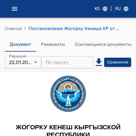
|
KG
RU
›
Главная
Постановление Жогорку Кенеша КР от 22 января 2020 года № 3494-VI "О принятии в первом чтении проекта Закона Кыргызской Республики "О внесении изменений в некоторые законодательные акты Кыргызской Республики (в части создания специальных регулятивных режимов)"
Документ
Реквизиты
Ссылающиеся документы
Редакция
22.01.2020
Сравнение