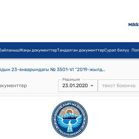
маа
 байланыш
Жаңы документтер
Тандалган документтер
Сурап билүү
Поп
КР Жогорку Кеңешинин 2020-жылдын 23-январындагы № 3501-VI "2019-жылдын 14-июнунда Бишкек шаарында кол коюлган Кыргыз Республикасынын Өкмөтү менен Индия Республикасынын Өкмөтүнүн ортосундагы бийик тоолуу биология жана медицина боюнча биргелешкен илимий-изилдөө иштери боюнча кызматташтык меморандумун ратификациялоо тууралуу" Кыргыз Республикасынын Мыйзамынын долбоорун биринчи окууда кабыл алуу жөнүндө" токтому
Редакция
окументтер
23.01.2020