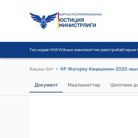
КЫРГЫЗ РЕСПУБЛИКАСЫНЫН
ЮСТИЦИЯ
МИНИСТРЛИГИ
Тез издөө ЧУА
ЧУАнын мамлекеттик реестри
Кайтарым
›
Башкы бет
Документ
Маалыматтар
Шилтеме д