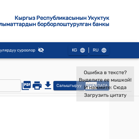
Кыргыз Республикасынын Укуктук
лыматтардын борборлоштурулган банкы
|
KG
RU
улярдуу суроолор
Ошибка в тексте?
Выделите ее мышкой!
Салыштыруу
OPEN
DATA
И нажмите:
Сюда
Загрузить цитату