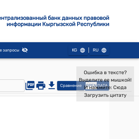
ентрализованный банк данных правовой
информации Кыргызской Республики
|
KG
RU
е запросы
Ошибка в тексте?
Выделите ее мышкой!
Сравнение
OPEN
DATA
И нажмите:
Сюда
Загрузить цитату