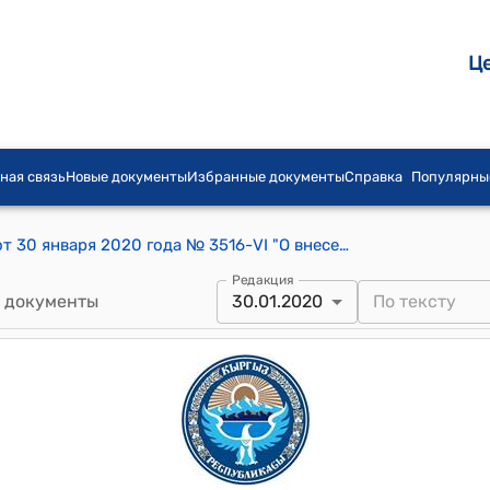
Ц
ная связь
Новые документы
Избранные документы
Справка
Популярны
Постановление Жогорку Кенеша КР от 30 января 2020 года № 3516-VI "О внесении изменения в постановление Жогорку Кенеша Кыргызской Республики "Об утверждении составов комитетов Жогорку Кенеша Кыргызской Республики" от 6 ноября 2015 года № 17-VI"
Редакция
 документы
30.01.2020