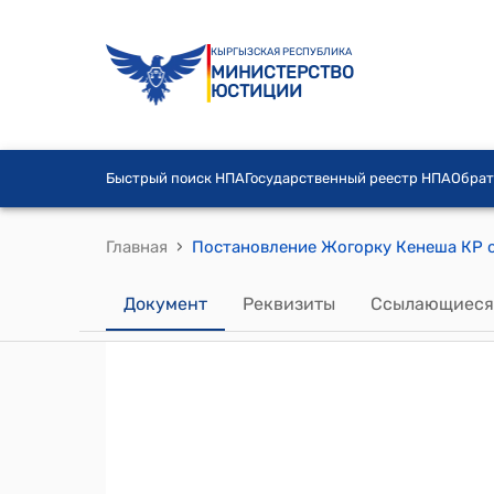
КЫРГЫЗСКАЯ РЕСПУБЛИКА
МИНИСТЕРСТВО
ЮСТИЦИИ
Быстрый поиск НПА
Государственный реестр НПА
Обрат
›
Главная
Документ
Реквизиты
Ссылающиеся