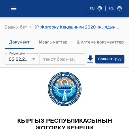
|
KG
RU
›
Башкы бет
КР Жогорку Кеңешинин 2020-жылдын 5-февралындагы № 3522-VI "2019-жылдын 12-июнунда Бишкек шаарында кол коюлган Кыргыз Республикасынын Өкмөтү менен Монголия Өкмөтүнүн ортосундагы Терроризм менен күрөшүүдөгү кызматташтык жөнүндө макулдашууну ратификациялоо тууралуу" Кыргыз Республикасынын Мыйзамынын долбоорун биринчи окууда кабыл алуу жөнүндө" токтому
Документ
Маалыматтар
Шилтеме документтер
Редакция
05.02.2020
Салыштыруу