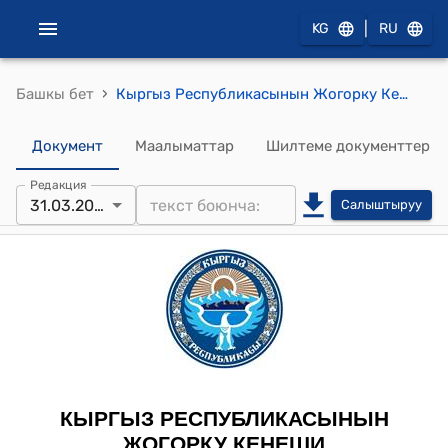
|
KG
RU
›
Башкы бет
Кыргыз Республикасынын Жогорку Кеңешинин 2021-жылдын 31-мартындагы № 4491-VI "Салыктык эмес кирешелер жөнүндө Кыргыз Республикасынын кодексине өзгөртүү киргизүү тууралуу" Кыргыз Республикасынын Мыйзамын кабыл алуу жөнүндө" токтому
Документ
Маалыматтар
Шилтеме документтер
Редакция
31.03.2021
Салыштыруу