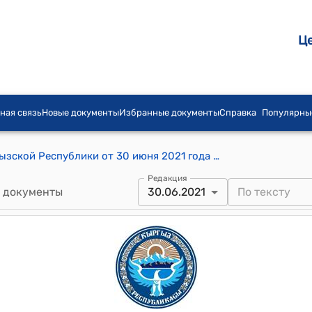
Ц
ная связь
Новые документы
Избранные документы
Справка
Популярны
Постановление Жогорку Кенеш Кыргызской Республики от 30 июня 2021 года № 4689-VI "О принятии во втором чтении проекта Закона Кыргызской Республики «О ратификации Соглашения между Правительством Кыргызской Республики и Правительством Республики Узбекистан о создании Узбекско-Кыргызского Фонда развития, подписанного 11 марта 2021 года в городе Ташкент»
Редакция
 документы
30.06.2021