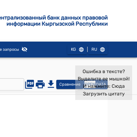
ентрализованный банк данных правовой
информации Кыргызской Республики
|
KG
RU
е запросы
Ошибка в тексте?
Выделите ее мышкой!
Сравнение
OPEN
DATA
И нажмите:
Сюда
Загрузить цитату