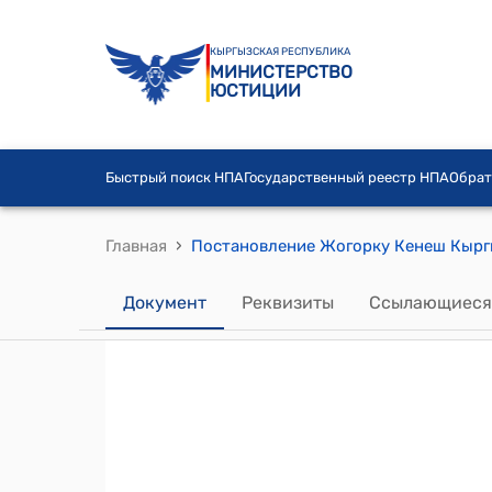
КЫРГЫЗСКАЯ РЕСПУБЛИКА
МИНИСТЕРСТВО
ЮСТИЦИИ
Быстрый поиск НПА
Государственный реестр НПА
Обрат
›
Главная
Документ
Реквизиты
Ссылающиеся